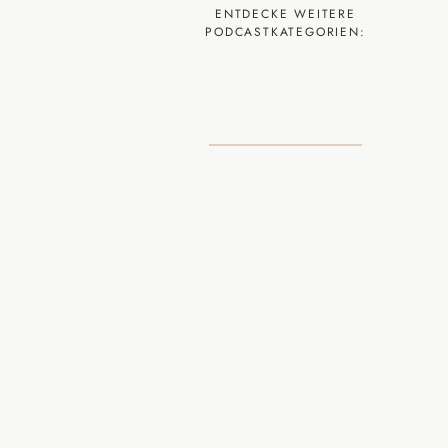
ENTDECKE WEITERE
PODCASTKATEGORIEN: