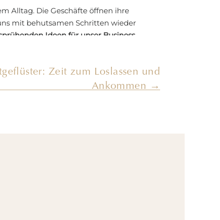
m Alltag. Die Geschäfte öffnen ihre
 uns mit behutsamen Schritten wieder
sprühenden Ideen für unser Business
geflüster: Zeit zum Loslassen und
unserer Gewohnheiten und die
Ankommen →
erharren. Wenn wir aus dem
ität zurückkehren, werden wir
uns lieb ist.
n und stattdessen ein neues Kapitel in