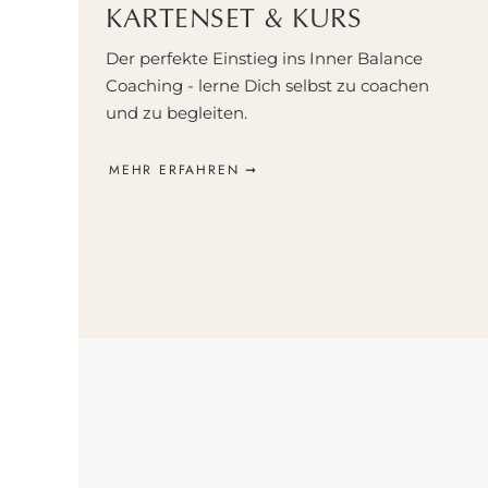
KARTENSET & KURS
V
U
Der perfekte Einstieg ins Inner Balance
L
Coaching - lerne Dich selbst zu coachen
pu
und zu begleiten.
W
MEHR ERFAHREN ➞
Je
s
E
D
St
n
di
N