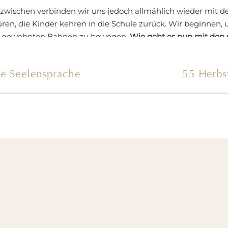
nzwischen verbinden wir uns jedoch allmählich wieder mit de
üren, die Kinder kehren in die Schule zurück. Wir beginnen,
n gewohnten Bahnen zu bewegen.
Wie geht es nun mit den 
der der Neuausrichtung unseres Lebens weiter?
ne Seelensprache
55 Herbst
enn so sehr wir uns einen Neubeginn wünschen: Die Macht 
icherheit des Altbewährten lässt uns oft in alten Mustern v
risenmodus heraustreten und wieder in die vertraute Normal
omöglich schneller wieder vom Tagesgeschehen überholt, als 
e können wir also verhindern, in den alten Trott zu verfalle
nserem Leben schreiben?