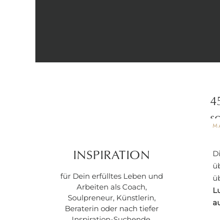
4
s
M
Di
INSPIRATION
ü
für Dein erfülltes Leben und
ü
Arbeiten als Coach,
Lu
Soulpreneur, Künstlerin,
a
Beraterin oder nach tiefer
Inspiration-Suchende.