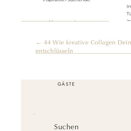
I
T
i
Kategorien
o
KREATIVITÄT
← 44 Wie kreative Collagen Dei
D
BUSINESS
entschlüsseln
S
K
COACHING
w
ENTFALTUNG
GÄSTE
Wi
u
Suchen