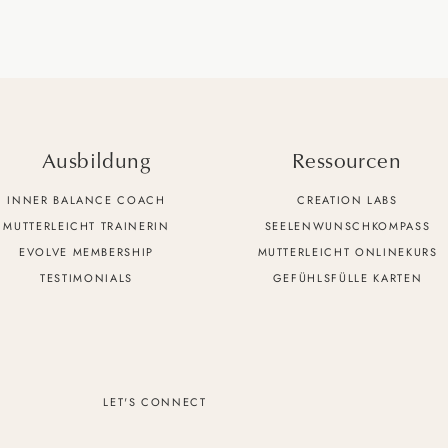
on Transformation und Erneuerung. Und diese inspirierende 
ursen & meiner Ausbildung
wieder.
rage Dich gerne in meinen
Newsletter
ein, um in Verbindung 
les Liebe,
Ausbildung
Ressourcen
eine Nina
INNER BALANCE COACH
CREATION LABS
MUTTERLEICHT TRAINERIN
SEELENWUNSCHKOMPASS
EVOLVE MEMBERSHIP
MUTTERLEICHT ONLINEKURS
TESTIMONIALS
GEFÜHLSFÜLLE KARTEN
LET'S CONNECT