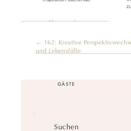
z
I
Kategorien
z
KREATIVITÄT
du
← 162: Kreative Perspektivwechse
BUSINESS
und Lebensfülle
COACHING
ENTFALTUNG
GÄSTE
M
I
Suchen
h