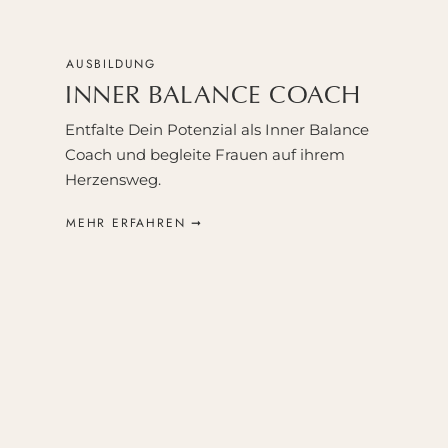
eihnachtsvorbereitungen und Projekten, die vor Jahresende
AUSBILDUNG
mso wichtiger ist es, dass wir im hektischen Alltag immer 
s selbst verbinden, und sei es nur für ein paar Minuten.
INNER BALANCE COACH
Entfalte Dein Potenzial als Inner Balance
eshalb möchte ich Dich in dieser Podcastfolge zu einer Wint
Coach und begleite Frauen auf ihrem
emeinsam Raum zum Loslassen und Erneuern schaffen.
Herzensweg.
MEHR ERFAHREN ➞
ass uns zusammen die kostbaren Geschenke dieser Zeit ann
ie aus der Stille und Langsamkeit des Winters wachsen kann
es Liebe,
ine Nina
 dieser Episode erfährst Du: