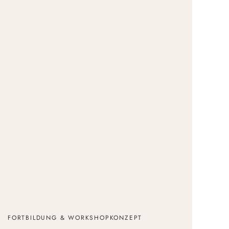
 noch anstehen.
mal wieder bewusst innehalten und mit
ermeditation einladen und mit dir
ehmen und mit der Kraft verbinden,
.
FORTBILDUNG & WORKSHOPKONZEPT