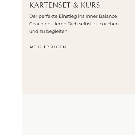
KARTENSET & KURS
Der perfekte Einstieg ins Inner Balance
Coaching - lerne Dich selbst zu coachen
und zu begleiten.
S
MEHR ERFAHREN ➞
P
Po
A
A
S