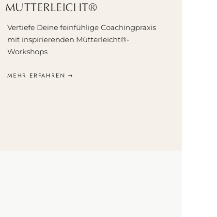
MUTTERLEICHT®
kannst
 bedeutet
Vertiefe Deine feinfühlige Coachingpraxis
ung bleibst
mit inspirierenden Mütterleicht®-
kannst
Workshops
MEHR ERFAHREN ➞