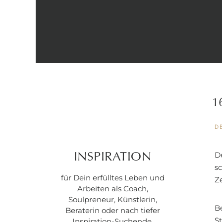
1
D
D
INSPIRATION
s
für Dein erfülltes Leben und
Z
Arbeiten als Coach,
Soulpreneur, Künstlerin,
Be
Beraterin oder nach tiefer
S
Inspiration-Suchende.