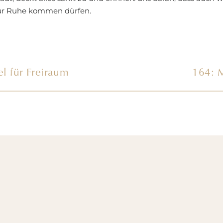
ur Ruhe kommen dürfen.
ch liebe es, mich im Rhythmus der Natur durch das Jahr zu
u lassen. Und so lädt uns der Winter jetzt zum Innehalten un
nklen Jahreszeit ein.
l für Freiraum
164: 
eine Wintermeditation für eine magisc
n unserer modernen Welt ist es manchmal gar nicht so leicht
inzugeben. Denn gerade die Adventszeit ist oft begleitet von