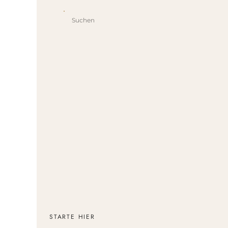
W
Search
For:
U
un
D
g
L
d
All
De
In
STARTE HIER