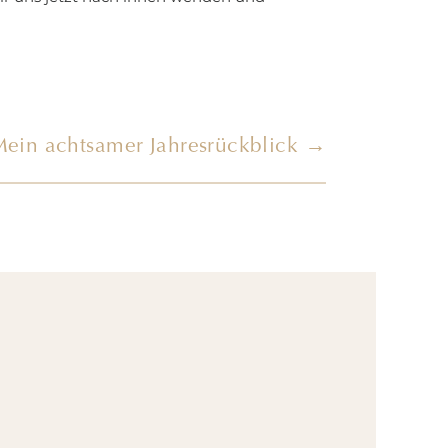
 bewegen und vom Jahreszyklus tragen
d Eintauchen in die tiefe Ruhe der
Mein achtsamer Jahresrückblick →
he Reise nach innen
, uns der natürlichen Winterruhe
 lautem Trubel und all den