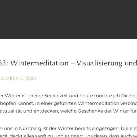
63: Wintermeditation – Visualisierung und
EZEMBER 7, 2023
er Winter ist meine Seelenzeit und heute möchte ich Dir zei
chöpfen kannst. In einer geführten Wintermeditation verbin
eitqualität und entdecken, welche Geschenke der Winter für 
i uns in Nürnberg ist der Winter bereits eingezogen. Die er
tadt, deckt alles sanft zu und erinnert uns daran, dass auch