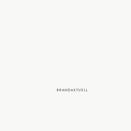
BRANDAKTUELL
226: Drei einfache Ak
wenn die Stimmung i
kippt