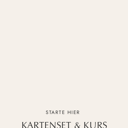
daran ist, dass Du Dich vorher intuitiv mit
einem Deiner inneren Anteile verbindest,
der Dich heute tragen und leiten darf.
Es ist ein innerer Dialog mit der Qualität in
Dir, die heute sprechen und Dir einen
neuen Blickwinkel schenken will. Diese
Stimme öffnet einen Raum, in dem Du Dir
selbst auf einer tieferen Ebene zuhören und
begegnen kannst.
Ich lade Dich von Herzen ein, Dich auf
dieses kleine Schreibritual einzulassen und
ganz offen und wertfrei zu erkunden, was
Deine innere Stimme Dir sagen möchte.
STARTE HIER
Alles Liebe,
Deine Nina
KARTENSET & KURS