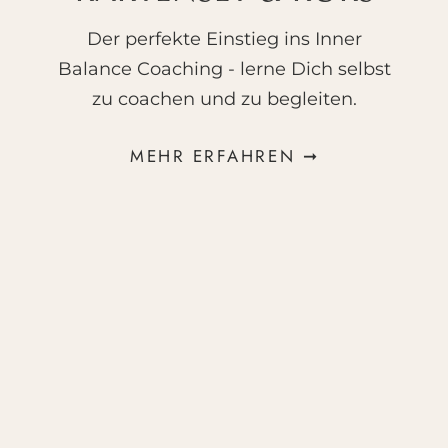
In dieser Episode erfährst Du:
Der perfekte Einstieg ins Inner
Balance Coaching - lerne Dich selbst
Wie Schreiben unsere innere Stimme
zu coachen und zu begleiten.
hörbar macht
Warum Schreibübungen im Coaching
so kraftvoll sind
MEHR ERFAHREN ➞
Wie Du unterschiedliche
Schreibstimmen nutzen kannst
Wie Du Deinen inneren Anteilen
liebevoll Raum schenkst
Shownotes:
Mutterleicht® Summer School 2026
Gefühlsfülle Kartenset & Kurs