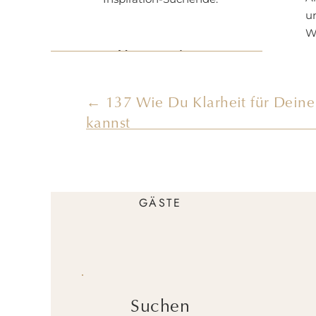
u
W
Kategorien
Na
KREATIVITÄT
Ab
← 137 Wie Du Klarheit für Deine
BUSINESS
kannst
COACHING
ENTFALTUNG
GÄSTE
W
A
b
d
Suchen