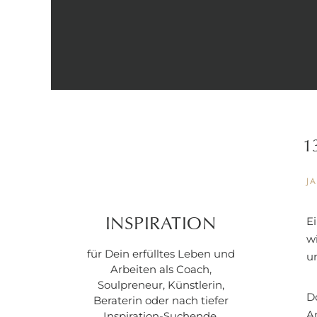
1
J
Ei
INSPIRATION
w
für Dein erfülltes Leben und
u
Arbeiten als Coach,
Soulpreneur, Künstlerin,
D
Beraterin oder nach tiefer
An
Inspiration-Suchende.