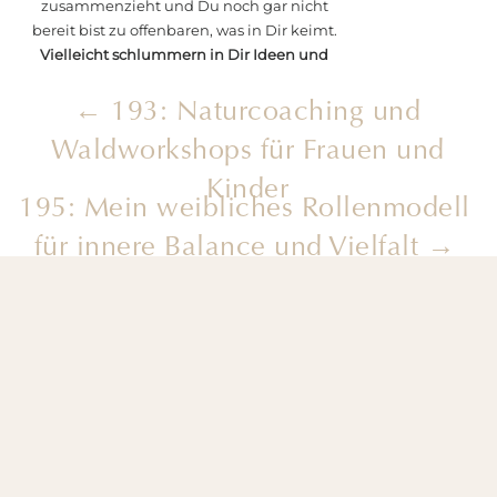
zusammenzieht und Du noch gar nicht
bereit bist zu offenbaren, was in Dir keimt.
Vielleicht schlummern in Dir Ideen und
Projekte, die noch etwas Zeit und Fürsorge
brauchen, bevor sie ins Licht treten.
← 193: Naturcoaching und
Waldworkshops für Frauen und
Deshalb möchte ich Dich heute einladen,
Kinder
Dich achtsam mit der Frühlingsenergie zu
195: Mein weibliches Rollenmodell
verbinden, ohne etwas zu erzwingen. Denn
so wie die Natur, hat auch Dein inneres
für innere Balance und Vielfalt →
Frühlingserwachen seinen eigenen
Rhythmus. Manches sprießt schon hervor
und strebt an die Oberfläche, anderes liegt
noch im Verborgenen und will langsam
heranreifen.