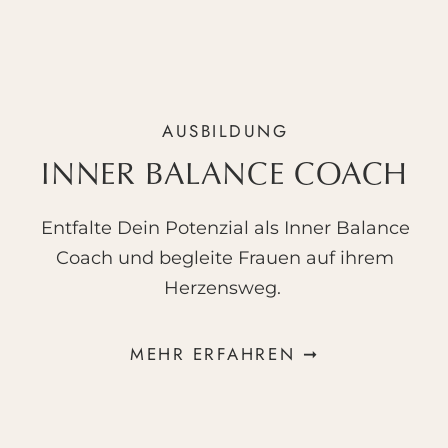
In dieser Episode erfährst Du:
AUSBILDUNG
Wie ich die Energien im Jahreszyklus
wahrnehme
INNER BALANCE COACH
Welche Impulse Dein
Frühlingserwachen unterstützen
Wie Du achtsam und verbunden
Entfalte Dein Potenzial als Inner Balance
durch diese Zeit gehst
Coach und begleite Frauen auf ihrem
Wie Du Deinen eigenen
Herzensweg.
Frühlingsrhythmus findest
Shownotes:
MEHR ERFAHREN ➞
IBC-Grundkurs im Mai
Ausbildung zum Inner Balance Coach