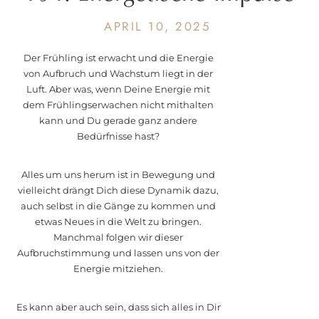
für Dein Frühlingserwachen
APRIL 10, 2025
Der Frühling ist erwacht und die Energie
von Aufbruch und Wachstum liegt in der
Luft. Aber was, wenn Deine Energie mit
dem Frühlingserwachen nicht mithalten
kann und Du gerade ganz andere
Bedürfnisse hast?
Alles um uns herum ist in Bewegung und
vielleicht drängt Dich diese Dynamik dazu,
auch selbst in die Gänge zu kommen und
etwas Neues in die Welt zu bringen.
Manchmal folgen wir dieser
Aufbruchstimmung und lassen uns von der
Energie mitziehen.
Es kann aber auch sein, dass sich alles in Dir